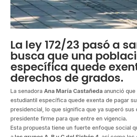
La ley 172/23 pasó a sa
busca que una poblaci
específica quede exen
derechos de grados.
La senadora
Ana María Castañeda
anunció que
estudiantil específica quede exenta de pagar s
presidencial, lo que significa que ya superó sus
presidente firme para que entre en vigencia.
Esta propuesta tiene un fuerte enfoque social 
a
los grupos A, B y C del Sisbén 4,
así como los 