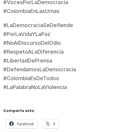
#VocesPorLaDemocracia
#ColombiaEnLasUrnas
#LaDemocraciaSeDefiende
#PorLaVidaYLaPaz
#NoAlDiscursoDelOdio
#RespetoALaDiferencia
#LibertadDePrensa
#DefendamosLaDemocracia
#ColombiaEsDeTodos
#LaPalabraNoLaViolencia
Comparte esto:
Facebook
X