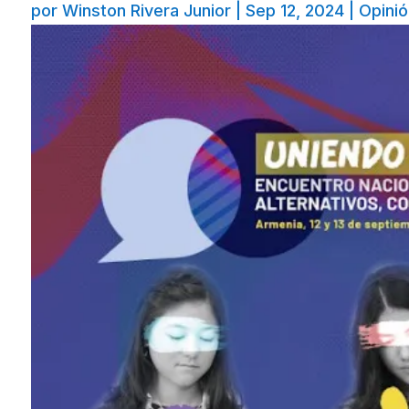
por
Winston Rivera Junior
|
Sep 12, 2024
|
Opinió